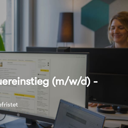
ereinstieg (m/w/d) -
fristet