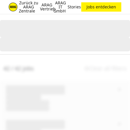
Zurück zu
ARAG
ARAG
ARAG
IT
Stories@ARAG
Jobs entdecken
Vertrieb
Zentrale
GmbH
42 / 42 jobs
Clear all filters