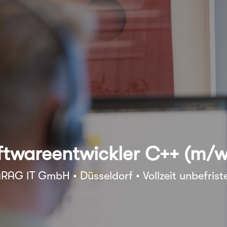
ftwareentwickler C++ (m/w
RAG IT GmbH • Düsseldorf • Vollzeit unbefrist