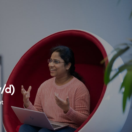
/d)
et